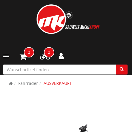
0
0
Toggle navigation
Fahrräder
AUSVERKAUFT