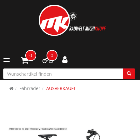
0
0
Toggle navigation
Fahrräder
AUSVERKAUFT