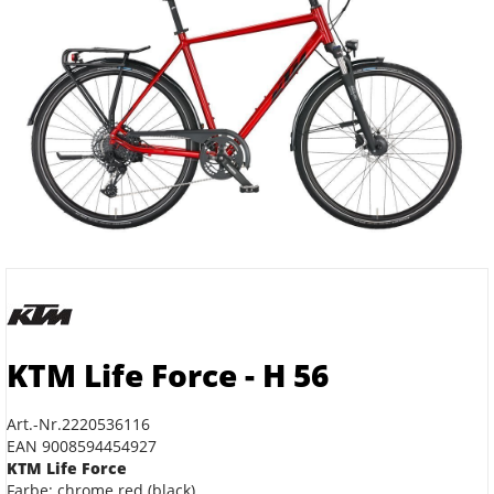
KTM Life Force - H 56
Art.-Nr.2220536116
EAN 9008594454927
KTM Life Force
Farbe: chrome red (black)