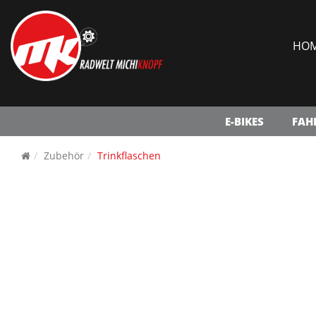
HO
E-BIKES
FAH
Zubehör
Trinkflaschen