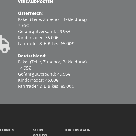
VERSANDKOSTEN
Österreich:
Paket (Teile, Zubehör, Bekleidung):
7,95€
Gefahrgutversand: 29,95€
Kinderräder: 35,00€
Fahrräder & E-Bikes: 65,00€
Deutschland:
Paket (Teile, Zubehör, Bekleidung):
14,95€
Gefahrgutversand: 49,95€
Kinderräder: 45,00€
Fahrräder & E-Bikes: 85,00€
NEHMEN
MEIN
IHR EINKAUF
KONTO