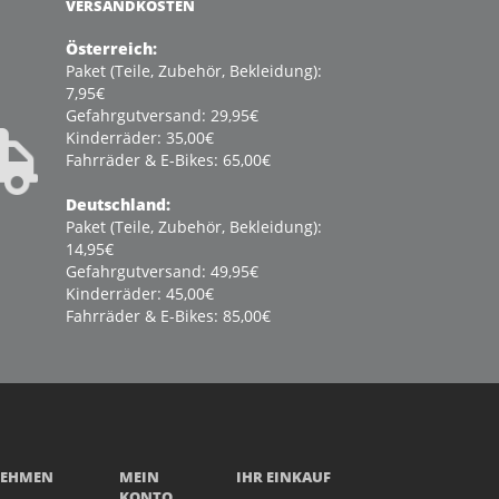
VERSANDKOSTEN
Österreich:
Paket (Teile, Zubehör, Bekleidung):
7,95€
Gefahrgutversand: 29,95€
Kinderräder: 35,00€
Fahrräder & E-Bikes: 65,00€
Deutschland:
Paket (Teile, Zubehör, Bekleidung):
14,95€
Gefahrgutversand: 49,95€
Kinderräder: 45,00€
Fahrräder & E-Bikes: 85,00€
NEHMEN
MEIN
IHR EINKAUF
KONTO