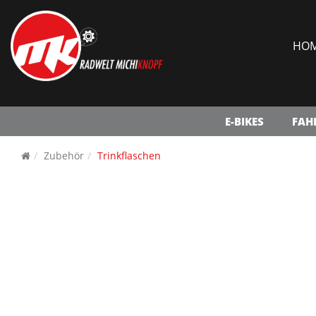
HO
E-BIKES
FAH
Zubehör
Trinkflaschen