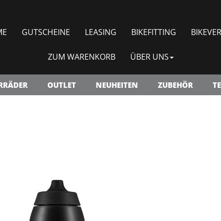
ME
GUTSCHEINE
LEASING
BIKEFITTING
BIKEVER
ZUM WARENKORB
ÜBER UNS
RRÄDER
OUTLET
NEUHEITEN
ZUBEHÖR
TE