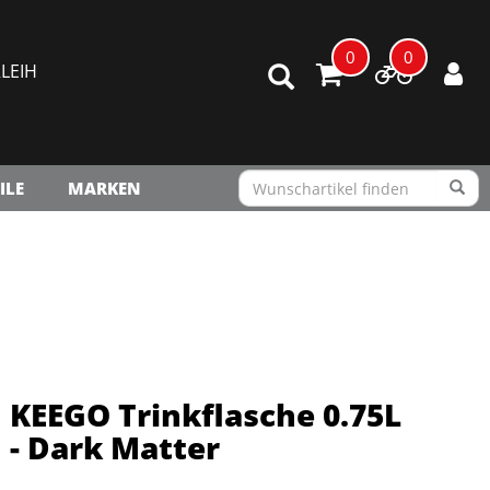
0
0
LEIH
ILE
MARKEN
KEEGO Trinkflasche 0.75L
- Dark Matter