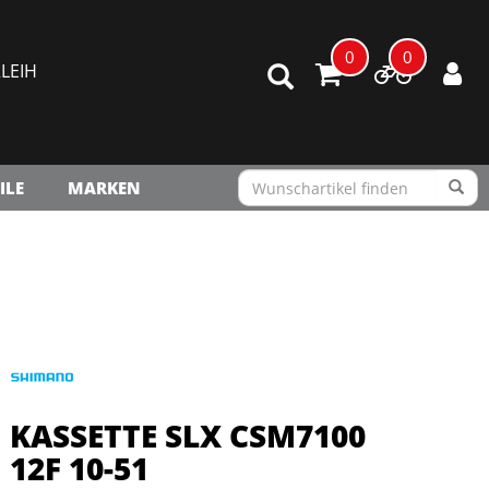
0
0
LEIH
ILE
MARKEN
KASSETTE SLX CSM7100
12F 10-51