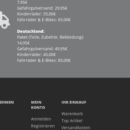
7,95€
Gefahrgutversand: 29,95€
Kinderräder: 35,00€
Fahrräder & E-Bikes: 65,00€
Deutschland:
Paket (Teile, Zubehör, Bekleidung):
14,95€
Gefahrgutversand: 49,95€
Kinderräder: 45,00€
Fahrräder & E-Bikes: 85,00€
NEHMEN
MEIN
IHR EINKAUF
KONTO
Warenkorb
Anmelden
Top Artikel
Registrieren
Versandkosten