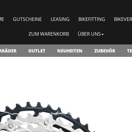
ME
GUTSCHEINE
LEASING
BIKEFITTING
BIKEVER
ZUM WARENKORB
ÜBER UNS
RRÄDER
OUTLET
NEUHEITEN
ZUBEHÖR
TE