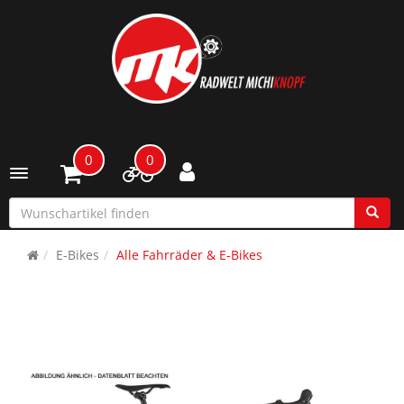
0
0
Toggle navigation
E-Bikes
Alle Fahrräder & E-Bikes