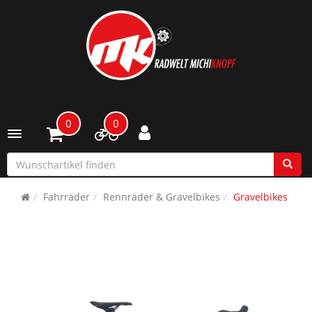
0
0
Toggle navigation
Fahrräder
Rennräder & Gravelbikes
Gravelbikes