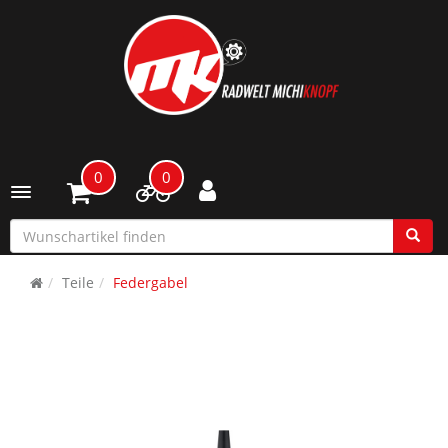
0
0
Toggle navigation
Teile
Federgabel