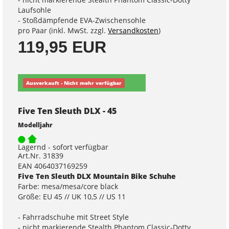
Laufsohle
- Stoßdämpfende EVA-Zwischensohle
pro Paar (inkl. MwSt. zzgl.
Versandkosten
)
119,95 EUR
Ausverkauft - Nicht mehr verfügbar
Five Ten Sleuth DLX - 45
Modelljahr
Lagernd - sofort verfügbar
Art.Nr. 31839
EAN 4064037169259
Five Ten Sleuth DLX Mountain Bike Schuhe
Farbe: mesa/mesa/core black
Größe: EU 45 // UK 10,5 // US 11
- Fahrradschuhe mit Street Style
- nicht markierende Stealth Phantom Classic-Dotty