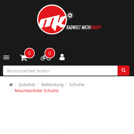
0
0
Toggle navigation
Zubehör
Bekleidung
Schuhe
Mountainbike Schuhe