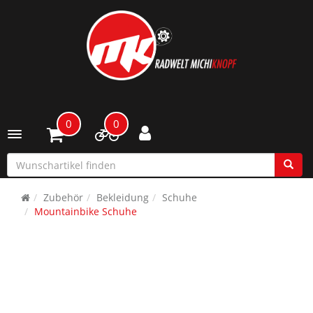
0
0
Toggle navigation
Zubehör
Bekleidung
Schuhe
Mountainbike Schuhe