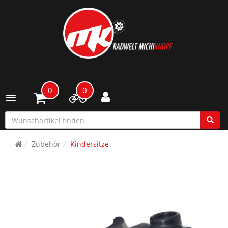
0
0
Toggle navigation
Zubehör
Kindersitze