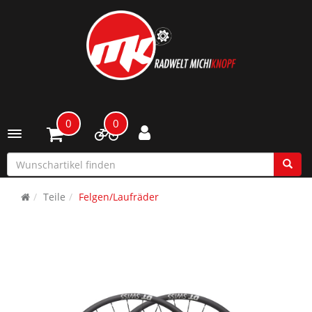
0
0
Toggle navigation
Teile
Felgen/Laufräder