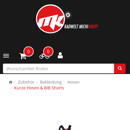
0
0
Toggle navigation
Zubehör
Bekleidung
Hosen
Kurze Hosen & BIB Shorts