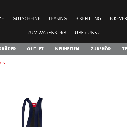
ME
GUTSCHEINE
LEASING
BIKEFITTING
BIKEVER
ZUM WARENKORB
ÜBER UNS
RRÄDER
OUTLET
NEUHEITEN
ZUBEHÖR
TE
rts