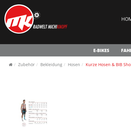
HO
E-BIKES
FAH
Zubehör
Bekleidung
Hosen
Kurze Hosen & BIB Sho