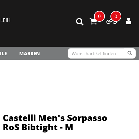
0
0
LEIH
ILE
MARKEN
Castelli Men's Sorpasso
RoS Bibtight - M