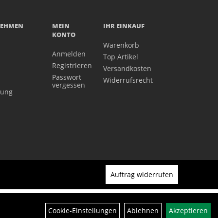
NEHMEN
MEIN
IHR EINKAUF
KONTO
Warenkorb
Anmelden
Top Artikel
Registrieren
Versandkosten
Passwort
Widerrufsrecht
vergessen
gung
Auftrag widerrufen
Cookie-Einstellungen
Ablehnen
Akzeptieren