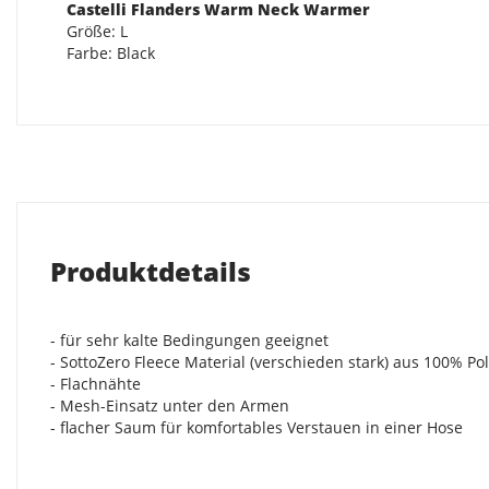
Castelli Flanders Warm Neck Warmer
Größe: L
Farbe: Black
Produktdetails
- für sehr kalte Bedingungen geeignet
- SottoZero Fleece Material (verschieden stark) aus 100% Po
- Flachnähte
- Mesh-Einsatz unter den Armen
- flacher Saum für komfortables Verstauen in einer Hose