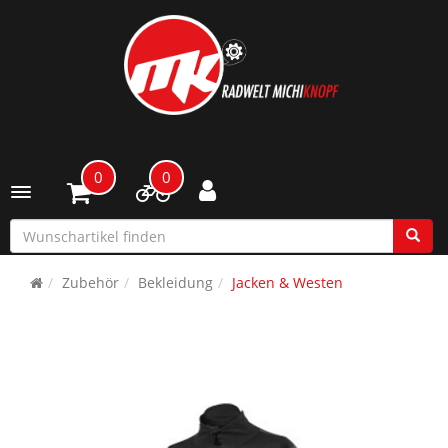
0
0
Toggle navigation
Zubehör
Bekleidung
Jacken & Westen