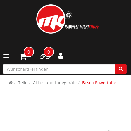
0
0
Toggle navigation
Teile
Akkus und Ladegeräte
Bosch Powertube