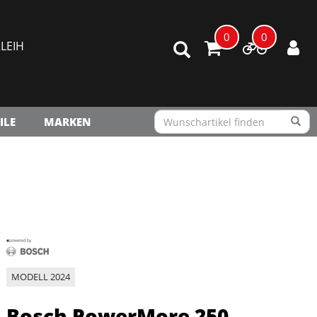
0
0
LEIH
ILE
MARKEN
MODELL 2024
Bosch PowerMore 250