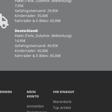
Paket (Teile, Zubehör, Bekleidung):
7,95€
Gefahrgutversand: 29,95€
Kinderräder: 35,00€
Fahrräder & E-Bikes: 65,00€
Deutschland:
Paket (Teile, Zubehör, Bekleidung):
14,95€
Gefahrgutversand: 49,95€
Kinderräder: 45,00€
Fahrräder & E-Bikes: 85,00€
NEHMEN
MEIN
IHR EINKAUF
KONTO
Warenkorb
Anmelden
Top Artikel