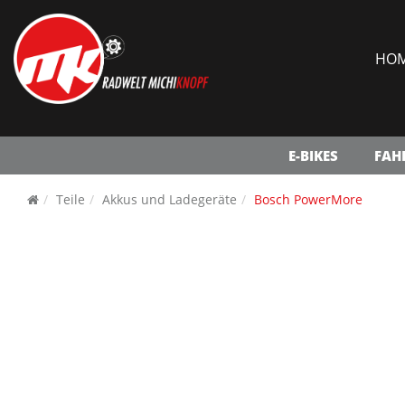
HO
E-BIKES
FAH
Teile
Akkus und Ladegeräte
Bosch PowerMore