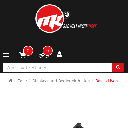
0
0
Toggle navigation
Teile
Displays und Bedieneinheiten
Bosch Nyon