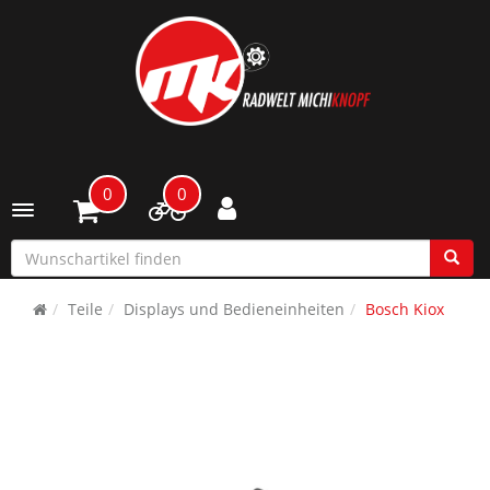
0
0
Toggle navigation
Teile
Displays und Bedieneinheiten
Bosch Kiox