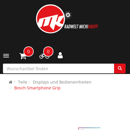
0
0
Toggle navigation
Teile
Displays und Bedieneinheiten
Bosch Smartphone Grip