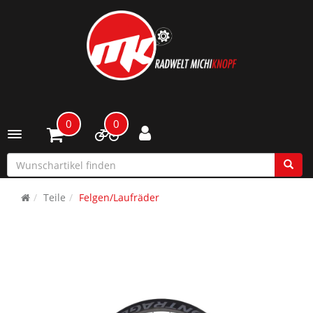
0
0
Toggle navigation
Teile
Felgen/Laufräder