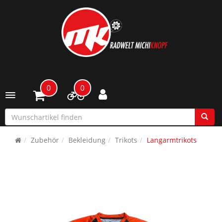
0
0
Toggle navigation
Zubehör
Bekleidung
Trikots
Langarmtrikots