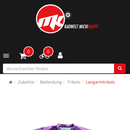
0
0
Toggle navigation
Zubehör
Bekleidung
Trikots
Langarmtrikots