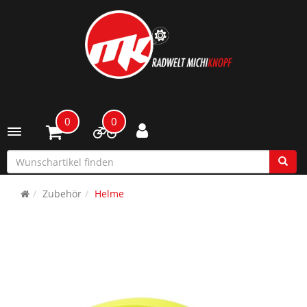
0
0
Toggle navigation
Zubehör
Helme