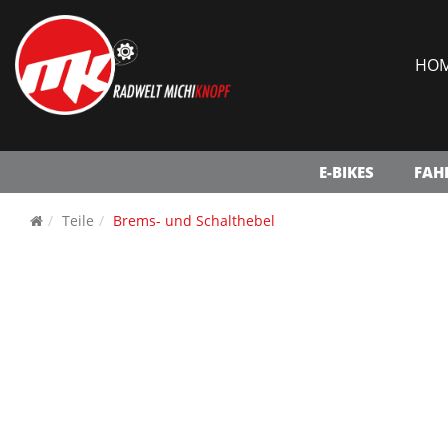
HO
E-BIKES
FAH
Teile
Brems- und Schalthebel