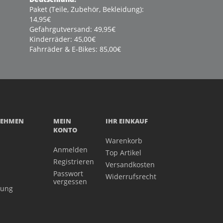
Paket (Teile, Zubehör, Bekleidung):
14,95€
Gefahrgutversand: 49,95€
Kinderräder: 45,00€
Fahrräder & E-Bikes: 85,00€
NEHMEN
MEIN
IHR EINKAUF
KONTO
Warenkorb
Anmelden
Top Artikel
Registrieren
Versandkosten
Passwort
Widerrufsrecht
vergessen
gung