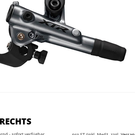
 RECHTS
rnd - sofort verfügbar
pro ST (inkl. MwSt. zzgl.
Versan