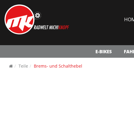
HO
E-BIKES
FAH
Teile
Brems- und Schalthebel