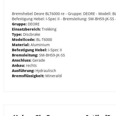
Bremshebel Deore BLT6000 re - Gruppe: DEORE - Modell: BL-T
Befestigung Hebel: I-Spec II - Bremsleitung: SM-BH59-JK-SS 
Gruppe:
DEORE
Einsatzbereich:
Trekking
Type:
Discbrake
Modellcode:
BL-T6000
Material:
Aluminium
Befestigung Hebel:
I-Spec II
Bremsleitung:
SM-BH59-JK-SS
Anschluss:
Gerade
Anbau:
rechts
Ausführung:
Hydraulisch
Bremsflüssigkeit:
Mineralöl