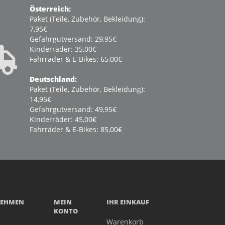
Österreich:
Paket (Teile, Zubehör, Bekleidung):
7,95€
Gefahrgutversand: 29,95€
Kinderräder: 35,00€
Fahrräder & E-Bikes: 65,00€
Deutschland:
Paket (Teile, Zubehör, Bekleidung):
14,95€
Gefahrgutversand: 49,95€
Kinderräder: 45,00€
Fahrräder & E-Bikes: 85,00€
NEHMEN
MEIN
IHR EINKAUF
KONTO
Warenkorb