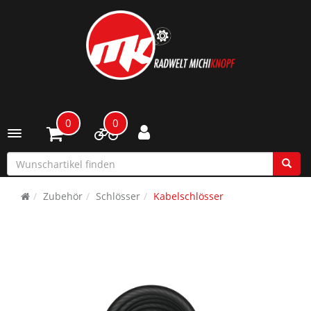
0
0
Toggle navigation
Zubehör
Schlösser
Kabelschlösser