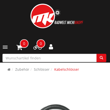
0
0
Toggle navigation
Zubehör
Schlösser
Kabelschlösser