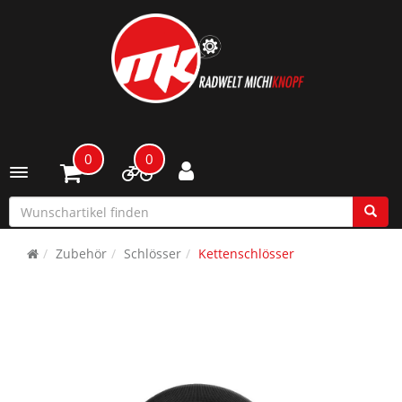
0
0
Toggle navigation
Zubehör
Schlösser
Kettenschlösser