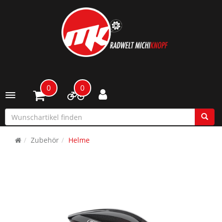
0
0
Toggle navigation
Zubehör
Helme