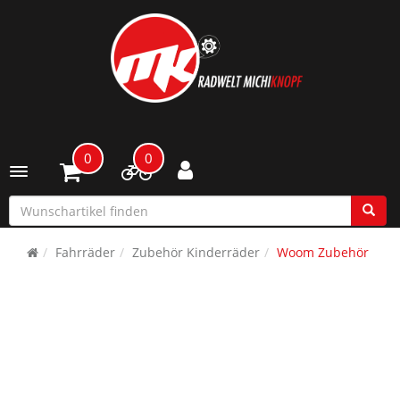
0
0
Toggle navigation
Fahrräder
Zubehör Kinderräder
Woom Zubehör