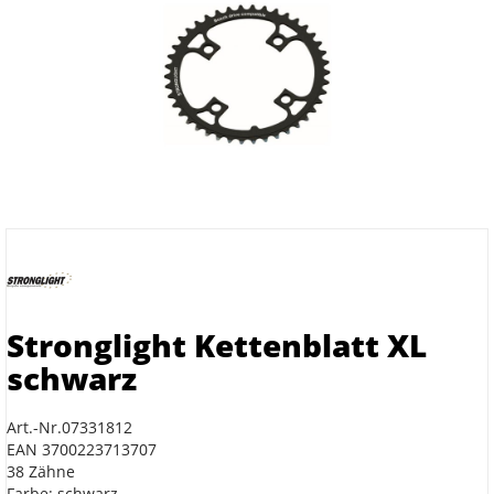
Stronglight Kettenblatt XL
schwarz
Art.-Nr.07331812
EAN 3700223713707
38 Zähne
Farbe: schwarz