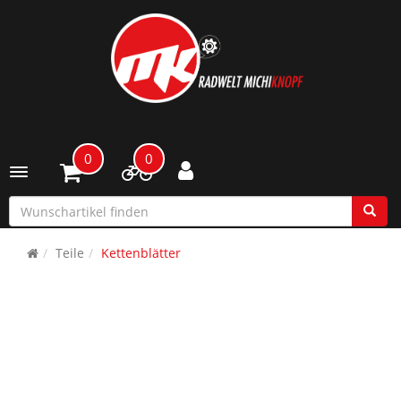
0
0
Toggle navigation
Teile
Kettenblätter