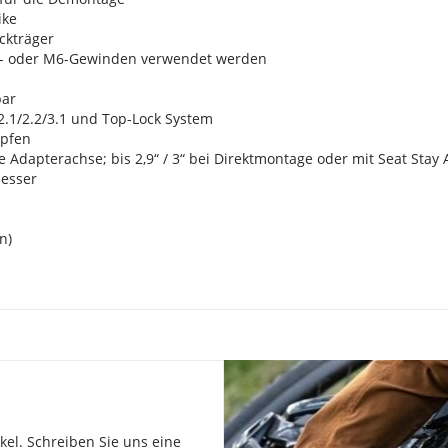
ike
äckträger
5- oder M6-Gewinden verwendet werden
bar
/2.1/2.2/3.1 und Top-Lock System
öpfen
e Adapterachse; bis 2,9“ / 3“ bei Direktmontage oder mit Seat Stay
messer
n)
el. Schreiben Sie uns eine