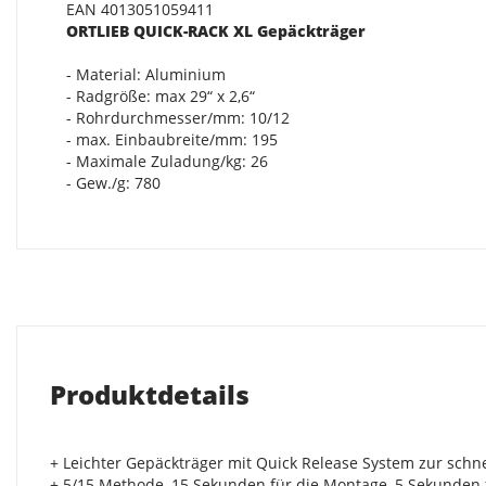
EAN 4013051059411
ORTLIEB QUICK-RACK XL Gepäckträger
- Material: Aluminium
- Radgröße: max 29“ x 2,6“
- Rohrdurchmesser/mm: 10/12
- max. Einbaubreite/mm: 195
- Maximale Zuladung/kg: 26
- Gew./g: 780
Produktdetails
+ Leichter Gepäckträger mit Quick Release System zur sc
+ 5/15 Methode, 15 Sekunden für die Montage, 5 Sekunden