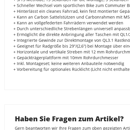
+ Schneller Wechsel vom sportlichen Bike zum Commuter B
+ Hinterlässt ein cleanes Fahrrad, kein fest montierter Gep
+ Kann an Carbon Sattelstützen und Carbonrahmen mit M
+ Kann an vollgefederten Fahrrädern verwendet werden
+ Durch unterschiedliche Strebenlängen universell anpass
+ Ermöglicht die direkte Anbringung aller Taschen mit QL1
+ Integrierte Gewinde zur Direktmontage von QL3.1 Rastkn
+ Geeignet für Radgröße bis 29“/(2,6“) bei Montage über ein
+ Horizontale und vertikale Streben mit 12 mm Rohrdurch
+ Gepäckträgerplattform mit 10mm Rohrdurchmesser
+ Inkl. Montageset; keine weiteren Anbauteile notwendig
+ Vorbereitung für optionales Rücklicht (Licht nicht enthalte
Haben Sie Fragen zum Artikel?
Gern beantworten wir Ihre Fragen zum oben gezeigten Artik