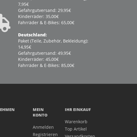
7,95€
Gefahrgutversand: 29,95€
Kinderräder: 35,00€
Fahrräder & E-Bikes: 65,00€
Deutschland:
Paket (Teile, Zubehör, Bekleidung):
14,95€
Gefahrgutversand: 49,95€
Kinderräder: 45,00€
Fahrräder & E-Bikes: 85,00€
NEHMEN
MEIN
IHR EINKAUF
KONTO
Warenkorb
Anmelden
Top Artikel
Registrieren
Versandkosten