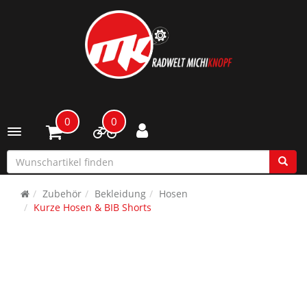
0
0
Toggle navigation
Zubehör
Bekleidung
Hosen
Kurze Hosen & BIB Shorts