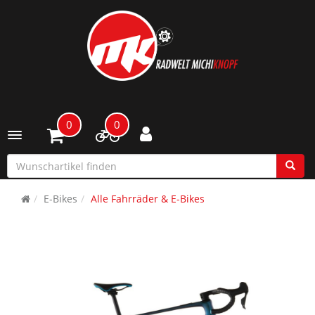
0
0
Toggle navigation
E-Bikes
Alle Fahrräder & E-Bikes