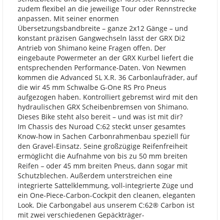
zudem flexibel an die jeweilige Tour oder Rennstrecke
anpassen. Mit seiner enormen
Übersetzungsbandbreite – ganze 2x12 Gänge – und
konstant präzisen Gangwechseln lässt der GRX Di2
Antrieb von Shimano keine Fragen offen. Der
eingebaute Powermeter an der GRX Kurbel liefert die
entsprechenden Performance-Daten. Von Newmen
kommen die Advanced SL X.R. 36 Carbonlaufräder, auf
die wir 45 mm Schwalbe G-One RS Pro Pneus
aufgezogen haben. Kontrolliert gebremst wird mit den
hydraulischen GRX Scheibenbremsen von Shimano.
Dieses Bike steht also bereit – und was ist mit dir?
Im Chassis des Nuroad C:62 steckt unser gesamtes
Know-how in Sachen Carbonrahmenbau speziell für
den Gravel-Einsatz. Seine großzügige Reifenfreiheit
ermöglicht die Aufnahme von bis zu 50 mm breiten
Reifen – oder 45 mm breiten Pneus, dann sogar mit
Schutzblechen. Außerdem unterstreichen eine
integrierte Sattelklemmung, voll-integrierte Züge und
ein One-Piece-Carbon-Cockpit den cleanen, eleganten
Look. Die Carbongabel aus unserem C:62® Carbon ist
mit zwei verschiedenen Gepäckträger-