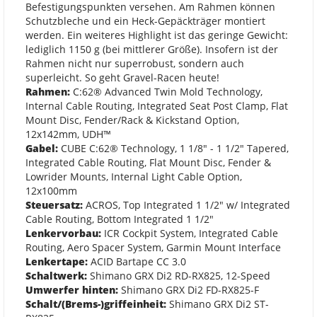
Befestigungspunkten versehen. Am Rahmen können
Schutzbleche und ein Heck-Gepäckträger montiert
werden. Ein weiteres Highlight ist das geringe Gewicht:
lediglich 1150 g (bei mittlerer Größe). Insofern ist der
Rahmen nicht nur superrobust, sondern auch
superleicht. So geht Gravel-Racen heute!
Rahmen:
C:62® Advanced Twin Mold Technology,
Internal Cable Routing, Integrated Seat Post Clamp, Flat
Mount Disc, Fender/Rack & Kickstand Option,
12x142mm, UDH™
Gabel:
CUBE C:62® Technology, 1 1/8" - 1 1/2" Tapered,
Integrated Cable Routing, Flat Mount Disc, Fender &
Lowrider Mounts, Internal Light Cable Option,
12x100mm
Steuersatz:
ACROS, Top Integrated 1 1/2" w/ Integrated
Cable Routing, Bottom Integrated 1 1/2"
Lenkervorbau:
ICR Cockpit System, Integrated Cable
Routing, Aero Spacer System, Garmin Mount Interface
Lenkertape:
ACID Bartape CC 3.0
Schaltwerk:
Shimano GRX Di2 RD-RX825, 12-Speed
Umwerfer hinten:
Shimano GRX Di2 FD-RX825-F
Schalt/(Brems-)griffeinheit:
Shimano GRX Di2 ST-