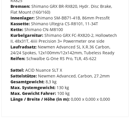
RX825
Bremsen:
Shimano GRX BR-RX820, Hydr. Disc Brake,
Flat Mount (160/160)
Innenlager:
Shimano SM-BB71-41B, 86mm Pressfit
Kassette:
Shimano Ultegra CS-R8101, 11-34T
Kette:
Shimano CN-M8100
Kurbelgarnitur:
Shimano GRX FC-RX820-2, Hollowtech
II, 48x31T, 4iiii Precision 3+ Powermeter one side
Laufradsatz:
Newmen Advanced SL X.R.36 Carbon,
24/24 Spokes, 12x100mm/12x142mm, Tubeless Ready
Reifen:
Schwalbe G-One RS Pro, TLR, 45-622
Sattel:
ACID Nuance SLT X
Sattelstütze:
Newmen Advanced, Carbon, 27.2mm
Gesamtgewicht:
8,3 kg
Max. Systemgewicht:
130 kg
Max. Gewicht Fahrer:
100 kg
Länge / Breite / Höhe (in m):
0,000 x 0,000 x 0,000