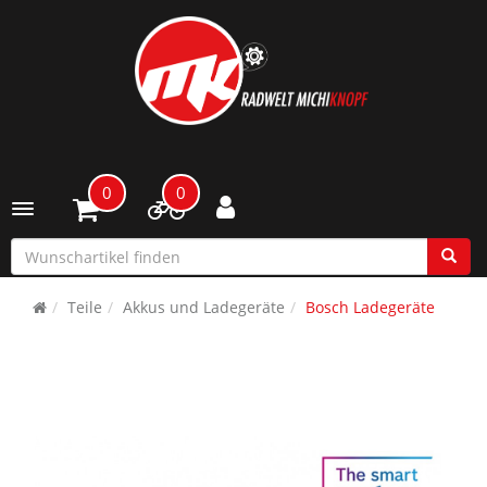
0
0
Toggle navigation
Teile
Akkus und Ladegeräte
Bosch Ladegeräte