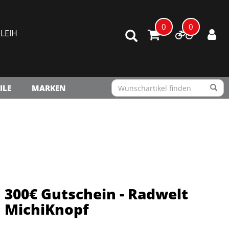
0
0
LEIH
ILE
MARKEN
300€ Gutschein - Radwelt
MichiKnopf