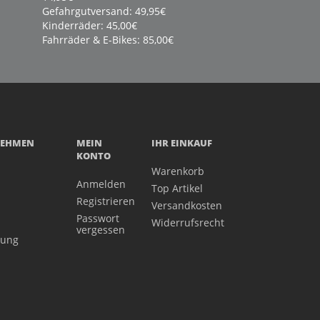
Gefahrgutversand: 49,95€
Kinderräder: 45,00€
Fahrräder & E-Bikes: 85,00€
NEHMEN
MEIN
IHR EINKAUF
KONTO
Warenkorb
Anmelden
Top Artikel
Registrieren
Versandkosten
Passwort
Widerrufsrecht
vergessen
gung