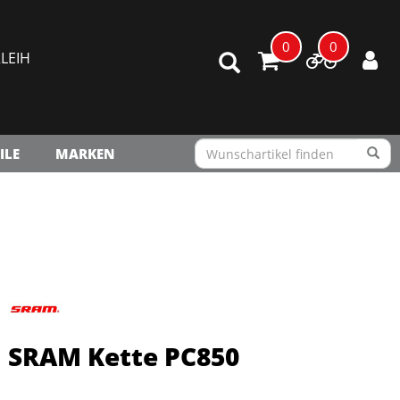
0
0
LEIH
ILE
MARKEN
SRAM Kette PC850