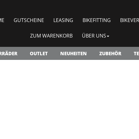
ME
GUTSCHEINE
LEASING
BIKEFITTING
BIKEVER
ZUM WARENKORB
ÜBER UNS
RRÄDER
OUTLET
NEUHEITEN
ZUBEHÖR
TE