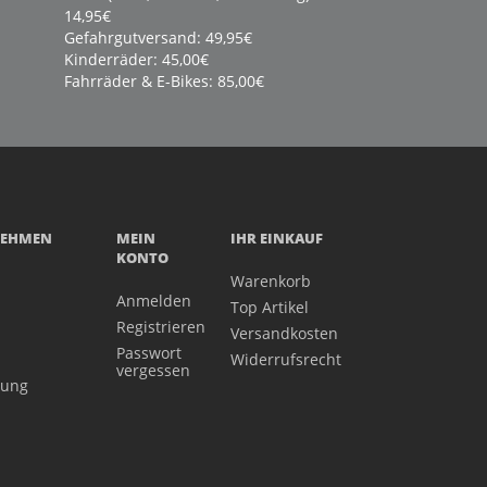
14,95€
Gefahrgutversand: 49,95€
Kinderräder: 45,00€
Fahrräder & E-Bikes: 85,00€
NEHMEN
MEIN
IHR EINKAUF
KONTO
Warenkorb
Anmelden
Top Artikel
Registrieren
Versandkosten
Passwort
Widerrufsrecht
vergessen
gung