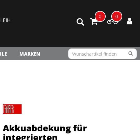
0
0
LEIH
ILE
MARKEN
Akkuabdekung für
integrierten