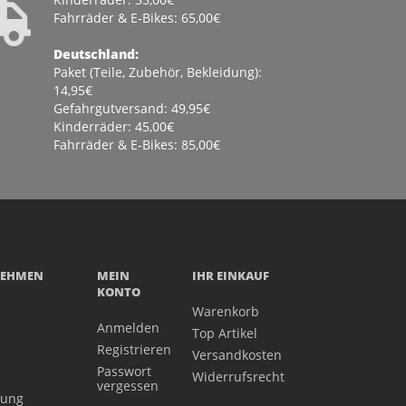
Fahrräder & E-Bikes: 65,00€
Deutschland:
Paket (Teile, Zubehör, Bekleidung):
14,95€
Gefahrgutversand: 49,95€
Kinderräder: 45,00€
Fahrräder & E-Bikes: 85,00€
NEHMEN
MEIN
IHR EINKAUF
KONTO
Warenkorb
Anmelden
Top Artikel
Registrieren
Versandkosten
Passwort
Widerrufsrecht
vergessen
gung