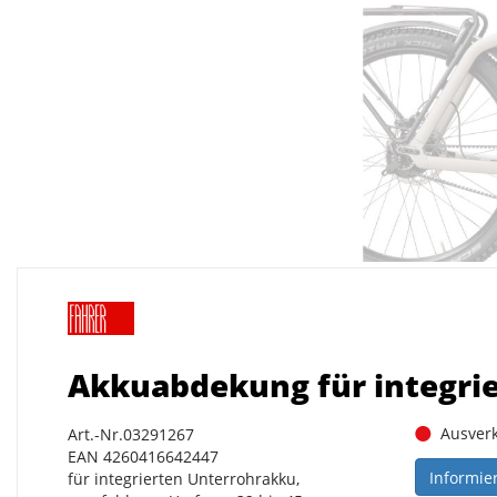
Akkuabdekung für integri
Ausverk
Art.-Nr.03291267
EAN 4260416642447
Informie
für integrierten Unterrohrakku,