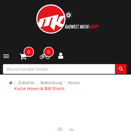
0
0
Toggle navigation
Zubehör
Bekleidung
Hosen
Kurze Hosen & BIB Shorts