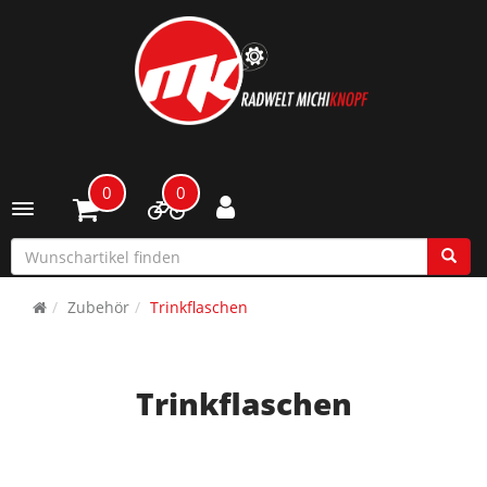
0
0
Toggle navigation
Zubehör
Trinkflaschen
Trinkflaschen