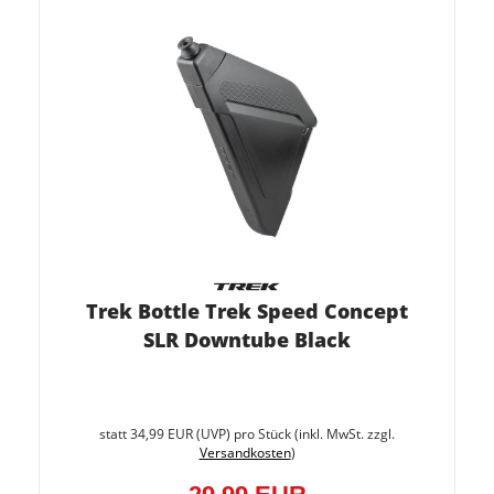
Trek Bottle Trek Speed Concept
SLR Downtube Black
Sie
spare
statt
34,99 EUR
(
UVP
) pro Stück (inkl. MwSt. zzgl.
14.3%
Versandkosten
)
(5,00
EUR)