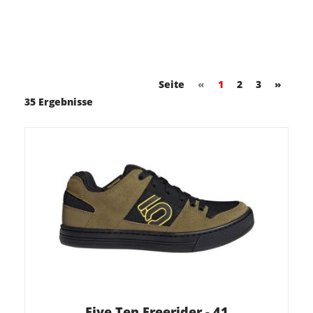
Seite
«
1
2
3
»
35 Ergebnisse
Five Ten Freerider - 41