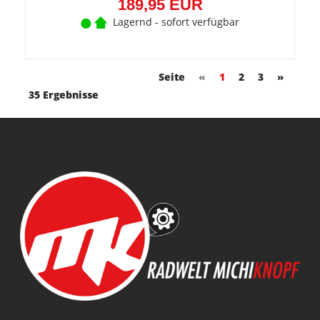
189,95 EUR
Lagernd - sofort verfügbar
Seite
«
1
2
3
»
35 Ergebnisse