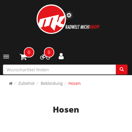
0
0
Toggle navigation
Zubehör
Bekleidung
Hosen
Hosen