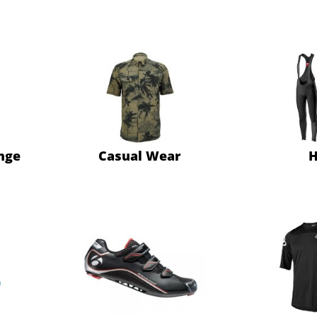
inge
Casual Wear
H