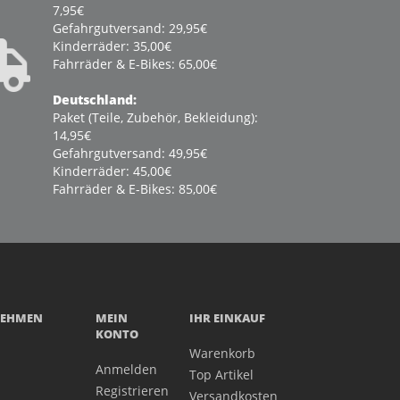
7,95€
Gefahrgutversand: 29,95€
Kinderräder: 35,00€
Fahrräder & E-Bikes: 65,00€
Deutschland:
Paket (Teile, Zubehör, Bekleidung):
14,95€
Gefahrgutversand: 49,95€
Kinderräder: 45,00€
Fahrräder & E-Bikes: 85,00€
NEHMEN
MEIN
IHR EINKAUF
KONTO
Warenkorb
Anmelden
Top Artikel
Registrieren
Versandkosten