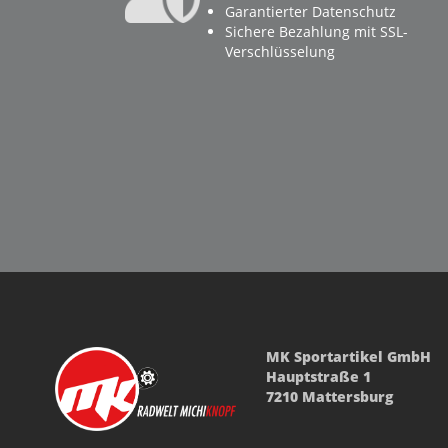
Trinkflaschen
Garantierter Datenschutz
Sichere Bezahlung mit SSL-
Werkzeuge
Verschlüsselung
Bekleidung
Beinlinge & Knielinge
Casual Wear
Hosen
Jacken & Westen
Socken
Schuhe
Trikots
Brillen
Handschuhe
MK Sportartikel GmbH
TEILE
Hauptstraße 1
TOP ARTIKEL
7210 Mattersburg
NEUHEITEN
REDUZIERTE ARTIKEL