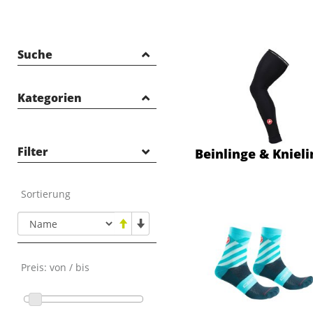
Suche
Kategorien
E-BIKES
FAHRRÄDER
Filter
Beinlinge & Kniel
OUTLET
NEUHEITEN
Sortierung
ZUBEHÖR
Fahrradklingel
Gutscheine
Schlösser
Preis: von / bis
Beleuchtung
Flaschenhalter