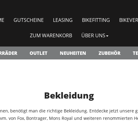
ME
GUTSCHEINE
LEASING
BIKEFITTING
BIKEVER
ZUM WARENKORB
ÜBER UNS
RRÄDER
OUTLET
NEUHEITEN
ZUBEHÖR
TE
Bekleidung
nen, benötigt man die richtige Bekleidung. Entdecke jetzt unsere 
vm. von Fox, Bontrager, Mons Royal und weiteren renommierten He