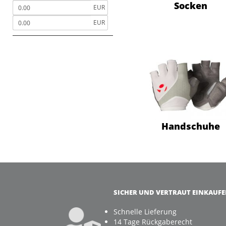
Fahrradträger
Socken
EUR
Taschen und Körbe
EUR
Gesundheit
Spiegel
Schutzbleche
Abdeckungen
Fahrradanhänger
Fahrradcomputer
Gepäckträger
Handschuhe
Heim- und Rollentrainer
Helme
Kindersitze
Pflege und
Wartungsmittel
Pumpen
SICHER UND VERTRAUT EINKAUF
Rucksäcke
Schnelle Lieferung
Seitenständer
14 Tage Rückgaberecht