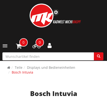
0
0
Toggle navigation
Teile
Displays und Bedieneinheiten
Bosch Intuvia
Bosch Intuvia