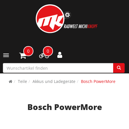
0
0
Toggle navigation
Teile
Akkus und Ladegeräte
Bosch PowerMore
Bosch PowerMore