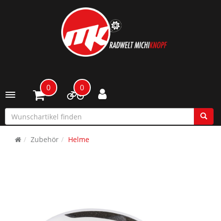
0
0
Toggle navigation
Zubehör
Helme