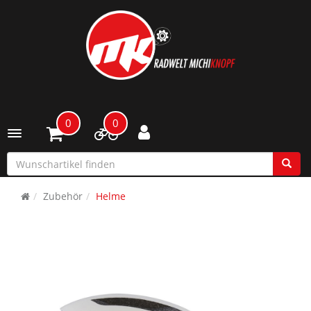
0
0
Toggle navigation
Zubehör
Helme