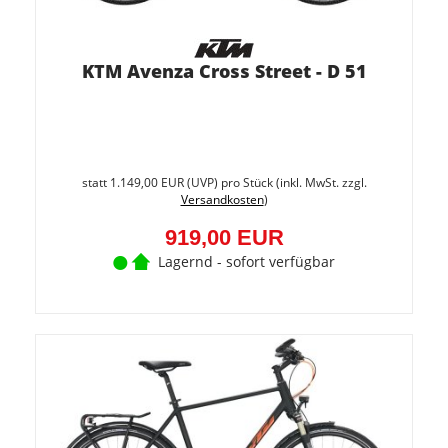
KTM Avenza Cross Street - D 51
Sie
spare
statt
1.149,00 EUR
(
UVP
) pro Stück (inkl. MwSt. zzgl.
20%
Versandkosten
)
(230,0
EUR)
919,00 EUR
Lagernd - sofort verfügbar