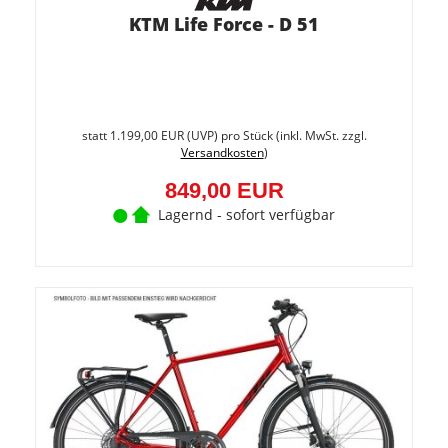
KTM Life Force - D 51
Sie
spare
statt
1.199,00 EUR
(
UVP
) pro Stück (inkl. MwSt. zzgl.
29.2%
Versandkosten
)
(350,0
EUR)
849,00 EUR
Lagernd - sofort verfügbar