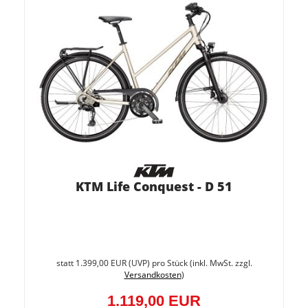
KTM Life Conquest - D 51
Sie
spare
statt
1.399,00 EUR
(
UVP
) pro Stück (inkl. MwSt. zzgl.
20%
Versandkosten
)
(280,0
EUR)
1.119,00 EUR