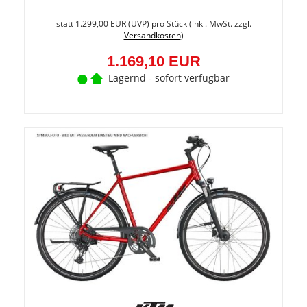
Sie
spare
statt
1.299,00 EUR
(
UVP
) pro Stück (inkl. MwSt. zzgl.
10%
Versandkosten
)
(129,9
EUR)
1.169,10 EUR
Lagernd - sofort verfügbar