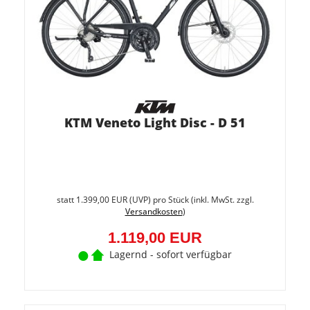
KTM Veneto Light Disc - D 51
Sie
spare
statt
1.399,00 EUR
(
UVP
) pro Stück (inkl. MwSt. zzgl.
20%
Versandkosten
)
(280,0
EUR)
1.119,00 EUR
Lagernd - sofort verfügbar