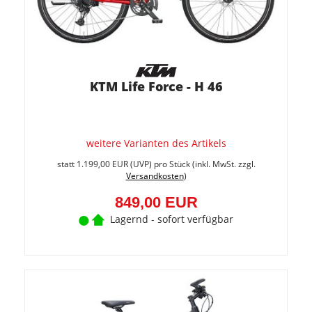
KTM Life Force - H 46
weitere Varianten des Artikels
Sie
spare
statt
1.199,00 EUR
(
UVP
) pro Stück (inkl. MwSt. zzgl.
29.2%
Versandkosten
)
(350,0
EUR)
849,00 EUR
Lagernd - sofort verfügbar