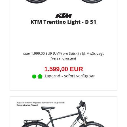
KTM Trentino Light - D 51
Sie
spare
statt
1.999,00 EUR
(
UVP
) pro Stück (inkl. MwSt. zzgl.
20%
Versandkosten
)
(400,0
EUR)
1.599,00 EUR
Lagernd - sofort verfügbar