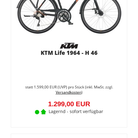
KTM Life 1964 - H 46
Sie
spare
statt
1.599,00 EUR
(
UVP
) pro Stück (inkl. MwSt. zzgl.
18.8%
Versandkosten
)
(300,0
EUR)
1.299,00 EUR
Lagernd - sofort verfügbar