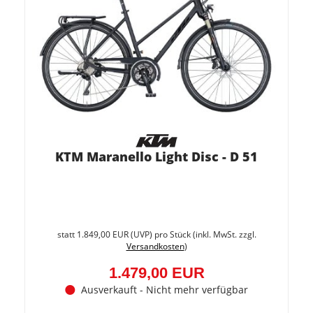
KTM Maranello Light Disc - D 51
Sie
spare
statt
1.849,00 EUR
(
UVP
) pro Stück (inkl. MwSt. zzgl.
20%
Versandkosten
)
(370,0
EUR)
1.479,00 EUR
Ausverkauft - Nicht mehr verfügbar