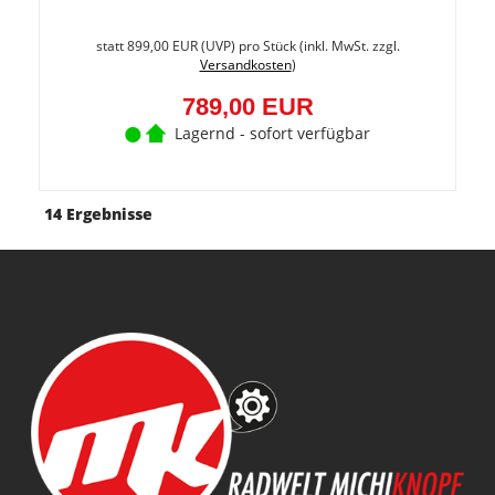
Sie
spare
statt
899,00 EUR
(
UVP
) pro Stück (inkl. MwSt. zzgl.
12.2%
Versandkosten
)
(110,0
EUR)
789,00 EUR
Lagernd - sofort verfügbar
14 Ergebnisse