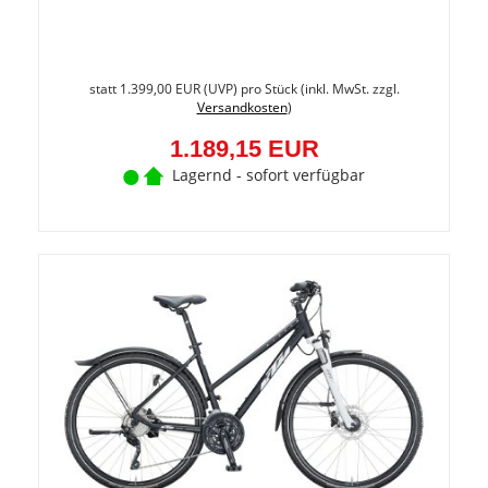
Sie
spare
statt
1.399,00 EUR
(
UVP
) pro Stück (inkl. MwSt. zzgl.
15%
Versandkosten
)
(209,8
EUR)
1.189,15 EUR
Lagernd - sofort verfügbar