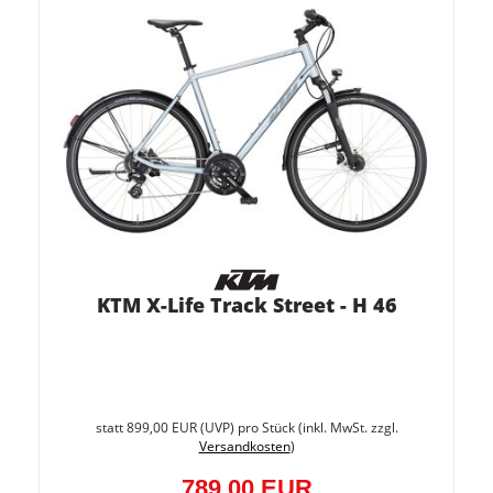
KTM X-Life Track Street - H 46
Sie
spare
statt
899,00 EUR
(
UVP
) pro Stück (inkl. MwSt. zzgl.
12.2%
Versandkosten
)
(110,0
EUR)
789,00 EUR